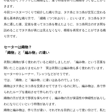
や柔らかくツヤツヤした織物など、違う特徴を持った織物をつくることがで
きます。
今回コースターづくりで紹介した織り方は、タテ糸とヨコ糸が交互に交わる
最も基本的な織り方で、「綴織（つづれおり）」といいます。ヨコ糸をタテ
糸に通した後、定規を使ってヨコ糸を整えたように、ヨコ糸同士のすき間を
詰めることでタテ糸が表には見えなくなり、模様を表現することができる織
り方です。
セーターは織物？
「織物」と「編み物」の違い
衣類に織物が多く使われていると紹介しましたが、「編み物」という言葉を
聞いたことはありませんか？ 実は衣類には編み物も多く使われています。
セーターやトレーナー、Tシャツなどがそうです。
では、「織物」と「編み物」に違いはあるのでしょうか。
織物はタテ糸とヨコ糸を交差させてできているのに対し、編み物は、糸で作
られたループを連結させて作られています。
織物の方が丈夫で形状を保ちやすく、編み物の方が保温性や伸縮性がありし
わになりにくいという特徴があります。
織物と編み物は、作り方が違い、それぞれを目的によって使い分けて、私た