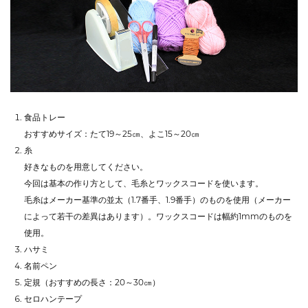
食品トレー
おすすめサイズ：たて19～25㎝、よこ15～20㎝
糸
好きなものを用意してください。
今回は基本の作り方として、毛糸とワックスコードを使います。
毛糸はメーカー基準の並太（1.7番手、1.9番手）のものを使用（メーカー
によって若干の差異はあります）。ワックスコードは幅約1mmのものを
使用。
ハサミ
名前ペン
定規（おすすめの長さ：20～30㎝）
セロハンテープ