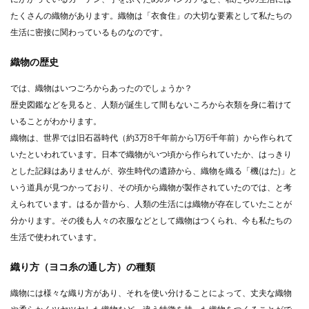
たくさんの織物があります。織物は「衣食住」の大切な要素として私たちの
生活に密接に関わっているものなのです。
織物の歴史
では、織物はいつごろからあったのでしょうか？
歴史図鑑などを見ると、人類が誕生して間もないころから衣類を身に着けて
いることがわかります。
織物は、世界では旧石器時代（約3万8千年前から1万6千年前）から作られて
いたといわれています。日本で織物がいつ頃から作られていたか、はっきり
とした記録はありませんが、弥生時代の遺跡から、織物を織る「機(はた)」と
いう道具が見つかっており、その頃から織物が製作されていたのでは、と考
えられています。はるか昔から、人類の生活には織物が存在していたことが
分かります。その後も人々の衣服などとして織物はつくられ、今も私たちの
生活で使われています。
織り方（ヨコ糸の通し方）の種類
織物には様々な織り方があり、それを使い分けることによって、丈夫な織物