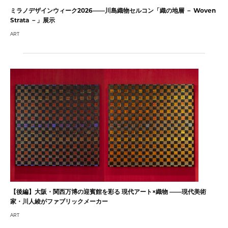
ミラノデザインウィーク2026——川島織物セルコン「織の地層 － Woven
Strata －」展示
ART
【後編】大阪・関西万博の迎賓館を彩る 現代アート×織物 ――現代美術
家・川人綾がファブリックメーカー
ART