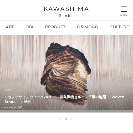
KAWASHIMA
Stories
MENU
ART
OBI
PRODUCT
ORIMONO
CULTURE
ART
ミラノデザインウィーク2026——川島織物セルコン「織の地層 － Woven
Strata －」展示
2026/07/24
1
2
3