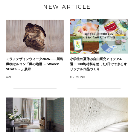
NEW ARTICLE
ミラノデザインウィーク2026——川島
小学生の夏休み自由研究アイデア4
織物セルコン「織の地層 － Woven
選！ 100均材料を使った1日でできるオ
Strata －」展示
リジナル作品づくり
ART
ORIMONO