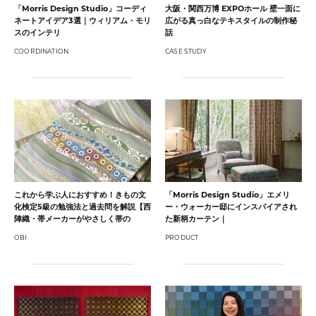
「Morris Design Studio」コーディ
大阪・関西万博 EXPOホール 壁一面に
ネートアイデア3選｜ウィリアム・モリ
広がる真っ白なテキスタイルの制作秘
スのインテリ
話
COORDINATION
CASE STUDY
これから学ぶ人におすすめ！きもの文
「Morris Design Studio」エメリ
化検定5級の勉強法と過去問を解説【西
ー・ウォーカー邸にインスパイアされ
陣織・帯メーカーがやさしく帯の
た新柄カーテン｜
OBI
PRODUCT