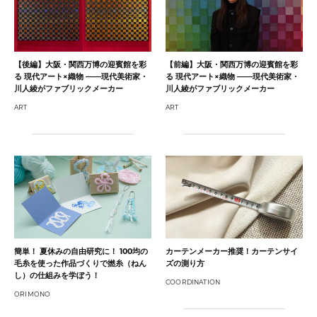
【後編】大阪・関西万博の迎賓館を彩
【前編】大阪・関西万博の迎賓館を彩
る 現代アート×織物 ――現代美術家・
る 現代アート×織物 ――現代美術家・
川人綾がファブリックメーカー
川人綾がファブリックメーカー
ART
ART
簡単！ 夏休みの自由研究に！ 100均の
カーテンメーカー推奨！カーテンサイ
毛糸を使った作品づくりで撚糸（ねん
ズの測り方
し）の仕組みを学ぼう！
COORDINATION
ORIMONO