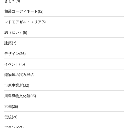
きもの
(8)
和装コーディネート
(12)
マドモアゼル・ユリア
(3)
結（ゆい）
(5)
建築
(7)
デザイン
(26)
イベント
(15)
織物屋の試み展
(5)
市原事業所
(32)
川島織物文化館
(15)
京都
(25)
伝統
(21)
ブランド
(7)