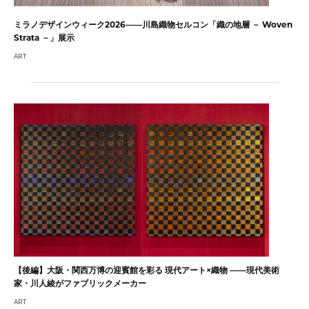
ミラノデザインウィーク2026——川島織物セルコン「織の地層 － Woven
Strata －」展示
ART
【後編】大阪・関西万博の迎賓館を彩る 現代アート×織物 ――現代美術
家・川人綾がファブリックメーカー
ART