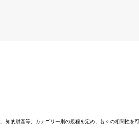
番で検索
旧品番を入力した場合、検索結果は現品番で表示されます。
ショールームで相談する
販売店を探す
ンテリア雑貨
呉服
緞
ルカタログ
ルカタログ
カーテン
床材
カーテン
床材
理、知的財産等、カテゴリー別の規程を定め、各々の相関性を