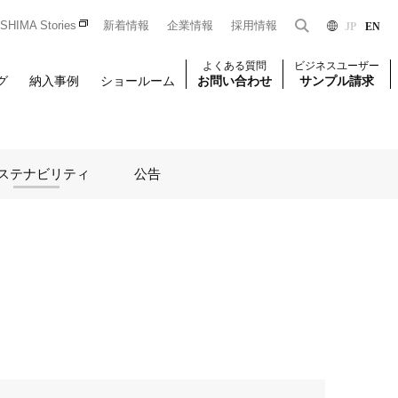
HIMA Stories
新着情報
企業情報
採用情報
JP
EN
よくある質問
ビジネスユーザー
グ
納入事例
ショールーム
お問い合わせ
サンプル請求
ステナビリティ
公告
Dをお持ちの法人のお客様限定となっております。
一般のお客様はこちら
はじめての方はこちら
ユーザー登録
壁装
椅子張り
壁装
せください。