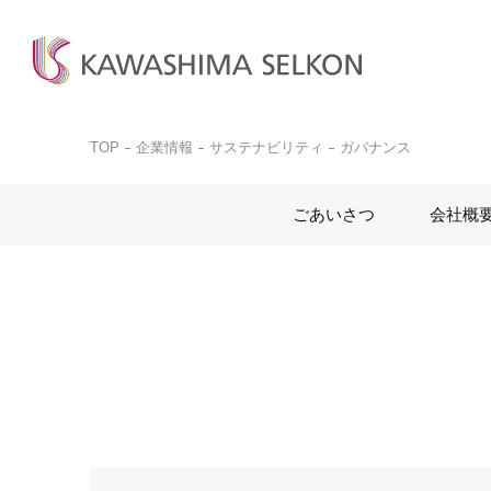
TOP
企業情報
サステナビリティ
ガバナンス
商品検
商品一
お問い
ビジネ
ごあいさつ
会社概
商品を探す
商品を見る
お客様サポート
サンプル請求
カットサ
カーテン、床材、壁装などを
インテリア・室内装飾、
お問い合わせ前に
品番検索はこちらから
お探しの方はこちら
呉服(帯)、美術工芸品など
ぜひご覧ください。
商品を探す
商品のご案内はこちら
ご購入
取り扱いについて
詳しく見る
一般の
詳しく見る
デジタルカタログ
カットサ
よくある質問