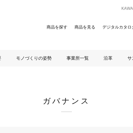
KAWAS
商品を探す
商品を見る
デジタルカタロ
索
覧
合わせ
スのお客様
要
モノづくりの姿勢
事業所一覧
沿革
サ
ンプルのお求めは、ビジネスポータルサイトからお申し込みください。I
ビジネスのお客様はこちら
ビジネスポータルサイト
ログイン
を検討の方へ
ガバナンス
お客様
カーテン
床材
カーテン
床材
ンプルのお求めは、お近くの
ショールーム
または
販売店
までお問い合わ