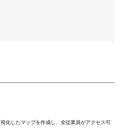
オンラインショップ
帳・美術工芸品
壁装
壁装
可視化したマップを作成し、全従業員がアクセス可