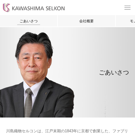
ごあいさつ
会社概要
モ
ごあいさつ
川島織物セルコンは、江戸末期の1843年に京都で創業した、ファブリ