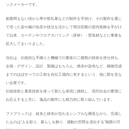
ックメーカーです。
創業間もない頃から帯や祭礼幕などの制作を手掛け、その製作を通じ
て培った染や織の知見や技法を活かして明治宮殿の室内装飾を手がけ
て以来、カーテンやフロアカバリング（床材）・壁装材などに事業を
拡大してまいりました。
当社は、伝統的な手織りと機械での量産の二種類の技術を併せ持ち、
企画・デザイン、設計、製織はもちろん、撚糸や染色など、織物完成
までのほぼすべての工程を自社工場内に有するという、他に類を見な
い企業です。
伝統技術と量産技術を使って新たな表現に挑戦し、現代社会の要望に
お応えすると共に、逸品の製作にも精力的に取り組んでいます。
ファブリックは、経糸と緯糸が交わるシンプルな構造ながら、完成し
たものは“人を彩り、暮らしを飾り、感動の空間を演出する”無限の可