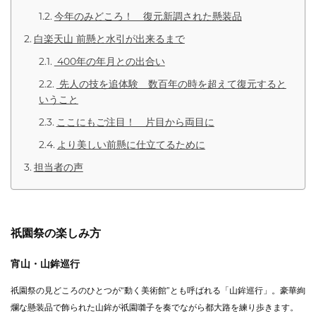
今年のみどころ！ 復元新調された懸装品
白楽天山 前懸と水引が出来るまで
400年の年月との出合い
先人の技を追体験 数百年の時を超えて復元すると
いうこと
ここにもご注目！ 片目から両目に
より美しい前懸に仕立てるために
担当者の声
祇園祭の楽しみ方
宵山・山鉾巡行
祇園祭の見どころのひとつが“動く美術館”とも呼ばれる「山鉾巡行」。豪華絢
爛な懸装品で飾られた山鉾が祇園囃子を奏でながら都大路を練り歩きます。