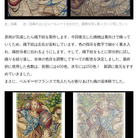
左：旧幕 右：旧幕の上にビニールシートをかけて、図柄を写し取っていく写していく
原画が完成したら織下絵を製作します。今回復元した織物は裏向けで織って
いくため、織下絵は左右が反転しています。色の指示を数字で細かく書き入
れ、織担当者に伝わるようにします。そして、織下絵をもとに部分的に試し
織りを繰り返し、全体の色目を調整してすべての配色を決定しました。最終
的に使用した色数は、前懸には400色、水引には250色！ 新調に復元をすす
めていきました。
まさに、ベルギーやフランスで先人たちが創りあげた織の追体験でした。