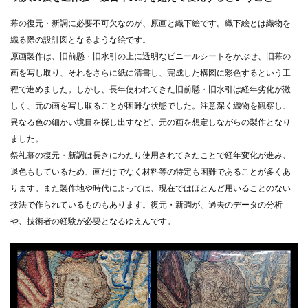
幕の復元・新調に必要不可欠なのが、原画と織下絵です。織下絵とは織物を
織る際の設計図となるような絵です。
原画製作は、旧前懸・旧水引の上に透明なビニールシートをかぶせ、旧幕の
画を写し取り、それをさらに紙に清書し、完成した構図に彩色するという工
程で進めました。しかし、長年使われてきた旧前懸・旧水引は経年劣化が激
しく、元の画を写し取ることが困難な状態でした。注意深く織物を観察し、
異なる色の細かい境目を探し出すなど、元の画を想定しながらの製作となり
ました。
祭礼幕の復元・新調は長きにわたり使用されてきたことで経年変化が進み、
退色もしているため、画だけでなく材料等の特定も困難であることが多くあ
ります。また製作地や時代によっては、現在ではほとんど用いることのない
技法で作られているものもあります。復元・新調が、過去のデータの分析
や、技術者の経験が必要となるゆえんです。