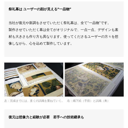
祭礼幕は ユーザーの顔が見える“一品物”
当社が復元や新調をさせていただく祭礼幕は、全て“一品物”です。
製作させていただく幕は全てがオリジナルで、一点一点、デザインも素
材も大きさも作り方も異なります。使ってくださるユーザーの方々を想
像しながら、心を込めて製作しています。
左：完成までには、多くの試織を重ねていく。 右：織下絵（手前）と試織（奥）
復元は想像力と経験が必要 若手への技術継承も