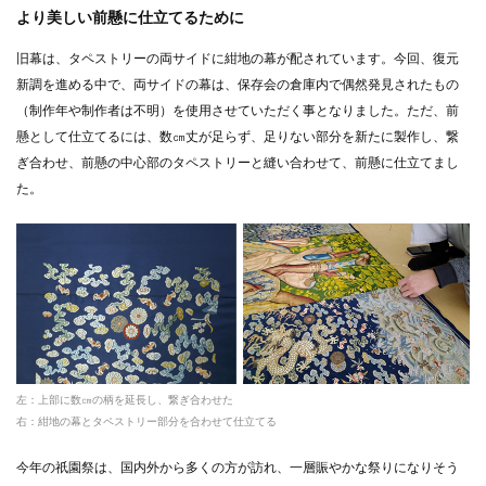
より美しい前懸に仕立てるために
旧幕は、タペストリーの両サイドに紺地の幕が配されています。今回、復元
新調を進める中で、両サイドの幕は、保存会の倉庫内で偶然発見されたもの
（制作年や制作者は不明）を使用させていただく事となりました。ただ、前
懸として仕立てるには、数㎝丈が足らず、足りない部分を新たに製作し、繋
ぎ合わせ、前懸の中心部のタペストリーと縫い合わせて、前懸に仕立てまし
た。
左：上部に数㎝の柄を延長し、繋ぎ合わせた
右：紺地の幕とタペストリー部分を合わせて仕立てる
今年の祇園祭は、国内外から多くの方が訪れ、一層賑やかな祭りになりそう