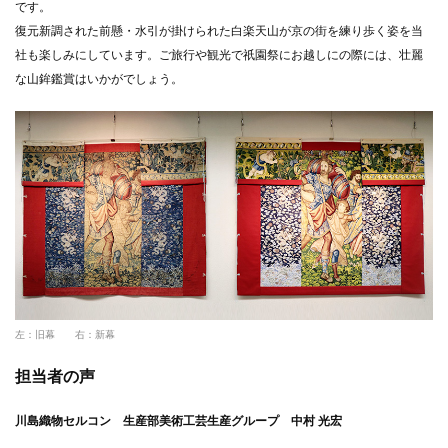
です。
復元新調された前懸・水引が掛けられた白楽天山が京の街を練り歩く姿を当
社も楽しみにしています。ご旅行や観光で祇園祭にお越しにの際には、壮麗
な山鉾鑑賞はいかがでしょう。
左：旧幕 右：新幕
担当者の声
川島織物セルコン 生産部美術工芸生産グループ 中村 光宏