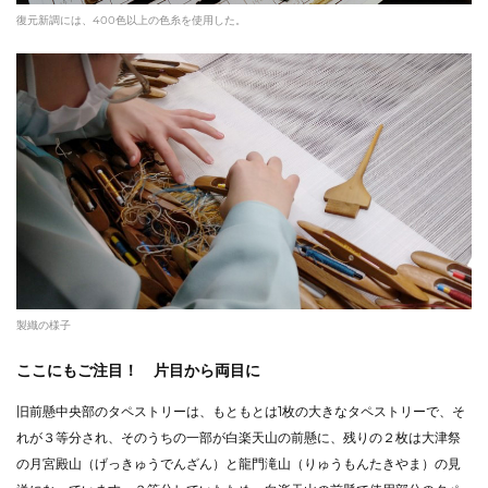
復元新調には、400色以上の色糸を使用した。
製織の様子
ここにもご注目！ 片目から両目に
旧前懸中央部のタペストリーは、もともとは1枚の大きなタペストリーで、そ
れが３等分され、そのうちの一部が白楽天山の前懸に、残りの２枚は大津祭
の月宮殿山（げっきゅうでんざん）と龍門滝山（りゅうもんたきやま）の見