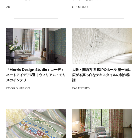
ART
ORIMONO
「Morris Design Studio」コーディ
大阪・関西万博 EXPOホール 壁一面に
ネートアイデア3選｜ウィリアム・モリ
広がる真っ白なテキスタイルの制作秘
スのインテリ
話
COORDINATION
CASE STUDY