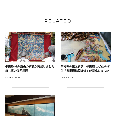
RELATED
祇園祭 橋弁慶山の前懸が完成しました
祭礼幕の復元新調 祇園祭 山伏山の水
祭礼幕の復元新調
引「養蚕機織図綴錦」が完成しました
CASE STUDY
CASE STUDY