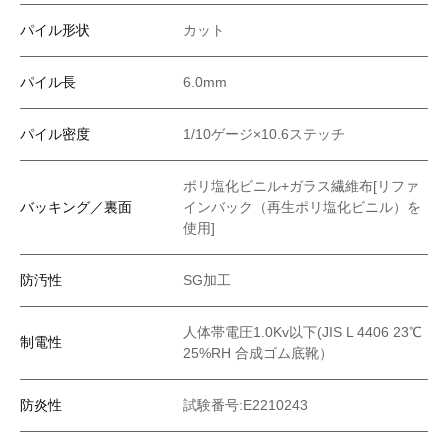
パイル形状
カット
パイル長
6.0mm
パイル密度
1/10ゲージ×10.6ステッチ
ポリ塩化ビニル+ガラス繊維布[リファ
バッキング／裏面
インバック（再生ポリ塩化ビニル）を
使用]
防汚性
SG加工
人体帯電圧1.0Kv以下(JIS L 4406 23℃
制電性
25%RH 合成ゴム底靴）
防炎性
試験番号:E2210243