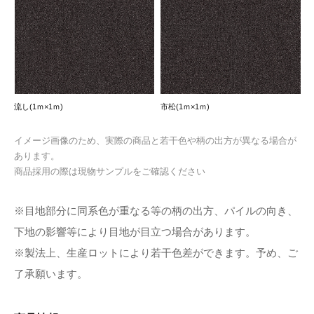
流し(1ｍ×1ｍ)
市松(1ｍ×1ｍ)
イメージ画像のため、実際の商品と若干色や柄の出方が異なる場合が
あります。
商品採用の際は現物サンプルをご確認ください
※目地部分に同系色が重なる等の柄の出方、パイルの向き、
下地の影響等により目地が目立つ場合があります。
※製法上、生産ロットにより若干色差ができます。予め、ご
了承願います。