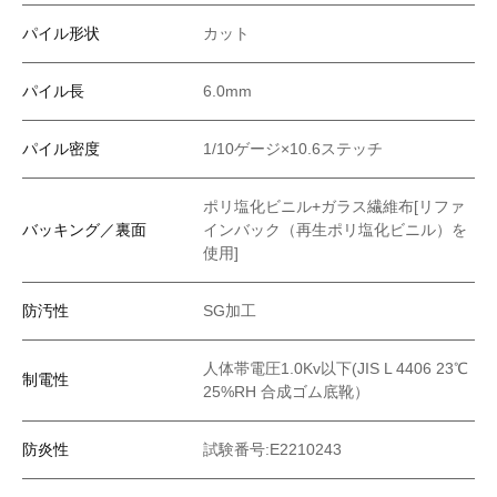
パイル形状
カット
パイル長
6.0mm
パイル密度
1/10ゲージ×10.6ステッチ
ポリ塩化ビニル+ガラス繊維布[リファ
バッキング／裏面
インバック（再生ポリ塩化ビニル）を
使用]
防汚性
SG加工
人体帯電圧1.0Kv以下(JIS L 4406 23℃
制電性
25%RH 合成ゴム底靴）
防炎性
試験番号:E2210243