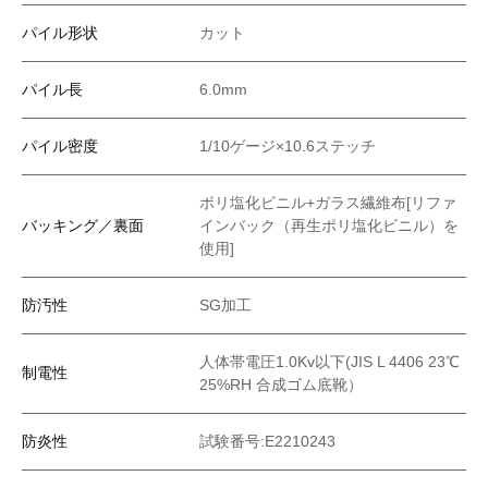
パイル形状
カット
パイル長
6.0mm
パイル密度
1/10ゲージ×10.6ステッチ
ポリ塩化ビニル+ガラス繊維布[リファ
バッキング／裏面
インバック（再生ポリ塩化ビニル）を
使用]
防汚性
SG加工
人体帯電圧1.0Kv以下(JIS L 4406 23℃
制電性
25%RH 合成ゴム底靴）
防炎性
試験番号:E2210243