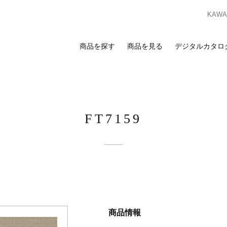
KAWAS
商品を探す
商品を見る
デジタルカタロ
索
覧
合わせ
スのお客様
ンプルのお求めは、ビジネスポータルサイトからお申し込みください。I
FT7159
ビジネスのお客様はこちら
ビジネスポータルサイト
ログイン
を検討の方へ
お客様
カーテン
床材
カーテン
床材
ンプルのお求めは、お近くの
ショールーム
または
販売店
までお問い合わ
商品情報