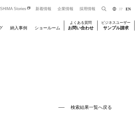
HIMA Stories
新着情報
企業情報
採用情報
JP
EN
よくある質問
ビジネスユーザー
グ
納入事例
ショールーム
お問い合わせ
サンプル請求
Dをお持ちの法人のお客様限定となっております。
一般のお客様はこちら
はじめての方はこちら
ユーザー登録
検索結果一覧へ戻る
壁装
椅子張り
壁装
せください。