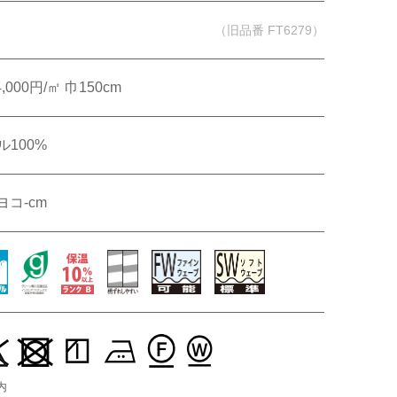
（旧品番 FT6279）
オンラインショップ
帳・美術工芸品
4,000円/㎡ 巾150cm
壁装
100%
壁装
 ヨコ-cm
内