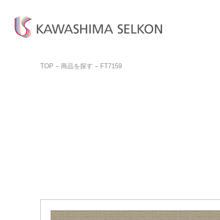
TOP
商品を探す
FT7159
商品検
商品一
お問い
ビジネ
商品を探す
商品を見る
お客様サポート
サンプル請求
カットサ
カーテン、床材、壁装などを
インテリア・室内装飾、
お問い合わせ前に
品番検索はこちらから
お探しの方はこちら
呉服(帯)、美術工芸品など
ぜひご覧ください。
商品を探す
商品のご案内はこちら
ご購入
取り扱いについて
詳しく見る
一般の
詳しく見る
デジタルカタログ
カットサ
よくある質問