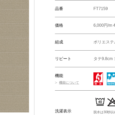
番で検索
品番
FT7159
旧品番を入力した場合、検索結果は現品番で表示されます。
ショールームで相談する
販売店を探す
ンテリア雑貨
呉服
緞
ルカタログ
価格
6,000円/m 
ルカタログ
カーテン
床材
組成
ポリエステル
カーテン
床材
リピート
タテ9.8cm
機能
機能について
洗濯表示
脱水は30秒以