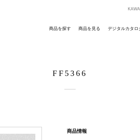
KAWAS
商品を探す
商品を見る
デジタルカタロ
索
覧
合わせ
スのお客様
ンプルのお求めは、ビジネスポータルサイトからお申し込みください。I
FF5366
ビジネスのお客様はこちら
ビジネスポータルサイト
ログイン
を検討の方へ
お客様
カーテン
床材
カーテン
床材
ンプルのお求めは、お近くの
ショールーム
または
販売店
までお問い合わ
商品情報