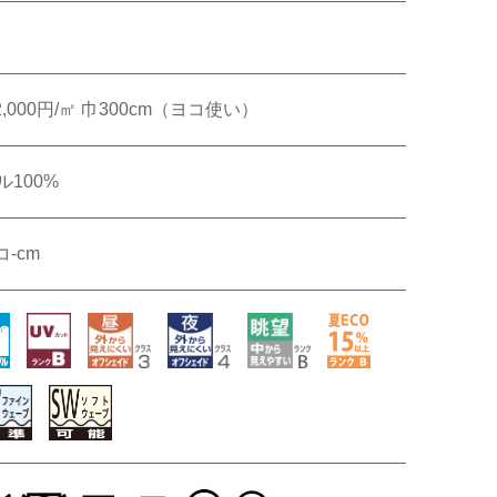
オンラインショップ
帳・美術工芸品
m 2,000円/㎡ 巾300cm（ヨコ使い）
壁装
100%
壁装
コ-cm