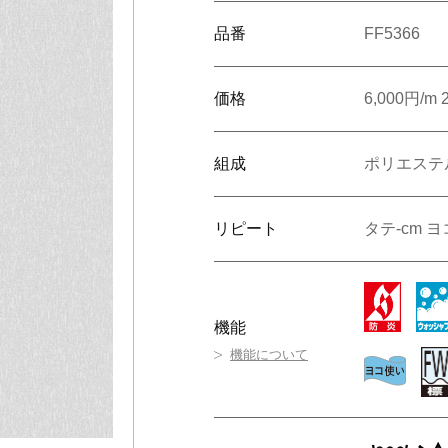
番で検索
品番
FF5366
旧品番を入力した場合、検索結果は現品番で表示されます。
ショールームで相談する
販売店を探す
ンテリア雑貨
呉服
緞
ルカタログ
価格
6,000円/
ルカタログ
カーテン
床材
組成
ポリエステル
カーテン
床材
リピート
タテ-cm ヨ
機能
機能について