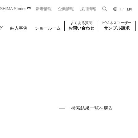
HIMA Stories
新着情報
企業情報
採用情報
JP
EN
よくある質問
ビジネスユーザー
グ
納入事例
ショールーム
お問い合わせ
サンプル請求
Dをお持ちの法人のお客様限定となっております。
一般のお客様はこちら
はじめての方はこちら
ユーザー登録
検索結果一覧へ戻る
壁装
椅子張り
壁装
せください。