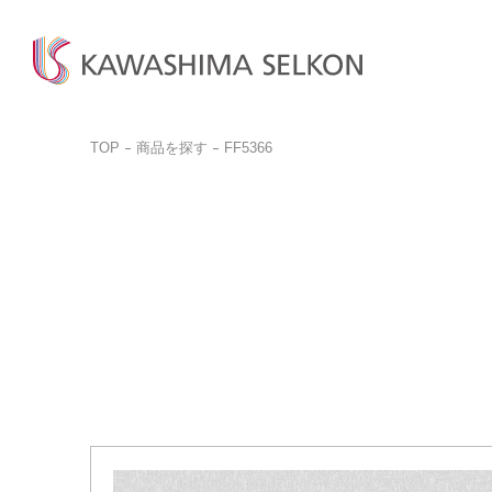
TOP
商品を探す
FF5366
商品検
商品一
お問い
ビジネ
商品を探す
商品を見る
お客様サポート
サンプル請求
カットサ
カーテン、床材、壁装などを
インテリア・室内装飾、
お問い合わせ前に
品番検索はこちらから
お探しの方はこちら
呉服(帯)、美術工芸品など
ぜひご覧ください。
商品を探す
商品のご案内はこちら
ご購入
取り扱いについて
詳しく見る
一般の
詳しく見る
デジタルカタログ
カットサ
よくある質問