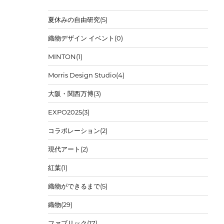
夏休みの自由研究
(5)
織物デザイン イベント
(0)
MINTON
(1)
Morris Design Studio
(4)
大阪・関西万博
(3)
EXPO2025
(3)
コラボレーション
(2)
現代アート
(2)
紅葉
(1)
織物ができるまで
(5)
織物
(29)
ファブリック
(17)