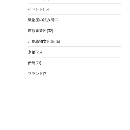
イベント
(15)
織物屋の試み展
(5)
市原事業所
(32)
川島織物文化館
(15)
京都
(25)
伝統
(21)
ブランド
(7)