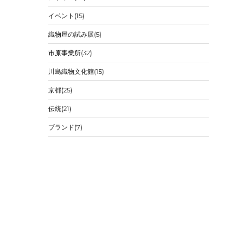
イベント
(15)
織物屋の試み展
(5)
市原事業所
(32)
川島織物文化館
(15)
京都
(25)
伝統
(21)
ブランド
(7)