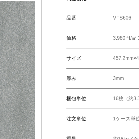
番で検索
旧品番を入力した場合、検索結果は現品番で表示されます。
品番
VFS606
ショールームで相談する
販売店を探す
ンテリア雑貨
呉服
緞
ルカタログ
価格
3,980円/㎡
ルカタログ
カーテン
床材
サイズ
457.2mm×
カーテン
床材
厚み
3mm
梱包単位
16枚（約3.
注文単位
1ケース単
重量
約18kg／