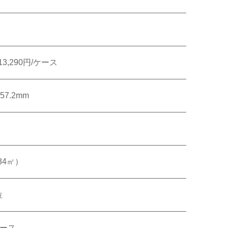
オンラインショップ
帳・美術工芸品
 13,290円/ケース
壁装
457.2mm
壁装
34㎡）
位
ケース