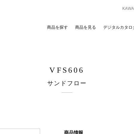
KAWAS
商品を探す
商品を見る
デジタルカタロ
索
覧
合わせ
スのお客様
ンプルのお求めは、ビジネスポータルサイトからお申し込みください。I
VFS606
ビジネスのお客様はこちら
ビジネスポータルサイト
サンドフロー
ログイン
を検討の方へ
お客様
カーテン
床材
カーテン
床材
ンプルのお求めは、お近くの
ショールーム
または
販売店
までお問い合わ
商品情報