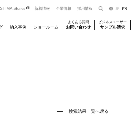
HIMA Stories
新着情報
企業情報
採用情報
JP
EN
よくある質問
ビジネスユーザー
グ
納入事例
ショールーム
お問い合わせ
サンプル請求
Dをお持ちの法人のお客様限定となっております。
一般のお客様はこちら
はじめての方はこちら
ユーザー登録
壁装
椅子張り
壁装
検索結果一覧へ戻る
せください。