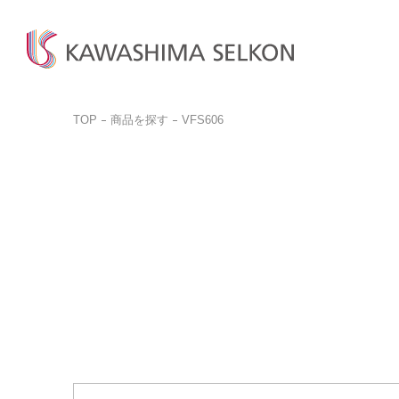
TOP
商品を探す
VFS606
商品検
商品一
お問い
ビジネ
商品を探す
商品を見る
お客様サポート
サンプル請求
カットサ
カーテン、床材、壁装などを
インテリア・室内装飾、
お問い合わせ前に
品番検索はこちらから
お探しの方はこちら
呉服(帯)、美術工芸品など
ぜひご覧ください。
商品を探す
商品のご案内はこちら
ご購入
取り扱いについて
詳しく見る
一般の
詳しく見る
デジタルカタログ
カットサ
よくある質問