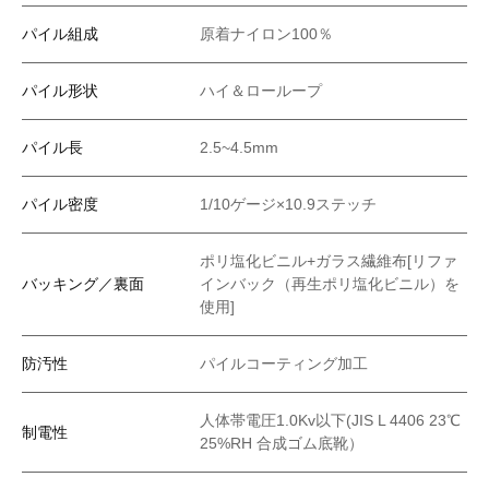
パイル組成
原着ナイロン100％
パイル形状
ハイ＆ローループ
パイル長
2.5~4.5mm
パイル密度
1/10ゲージ×10.9ステッチ
ポリ塩化ビニル+ガラス繊維布[リファ
バッキング／裏面
インバック（再生ポリ塩化ビニル）を
使用]
防汚性
パイルコーティング加工
人体帯電圧1.0Kv以下(JIS L 4406 23℃
制電性
25%RH 合成ゴム底靴）