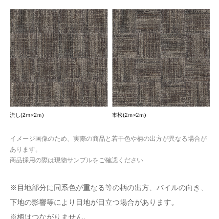
流し(2ｍ×2ｍ)
市松(2ｍ×2ｍ)
イメージ画像のため、実際の商品と若干色や柄の出方が異なる場合が
あります。
商品採用の際は現物サンプルをご確認ください
※目地部分に同系色が重なる等の柄の出方、パイルの向き、
下地の影響等により目地が目立つ場合があります。
※柄はつながりません。