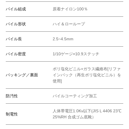
パイル組成
原着ナイロン100％
パイル形状
ハイ＆ローループ
パイル長
2.5~4.5mm
パイル密度
1/10ゲージ×10.9ステッチ
ポリ塩化ビニル+ガラス繊維布[リファ
バッキング／裏面
インバック（再生ポリ塩化ビニル）を
使用]
防汚性
パイルコーティング加工
人体帯電圧1.0Kv以下(JIS L 4406 23℃
制電性
25%RH 合成ゴム底靴）