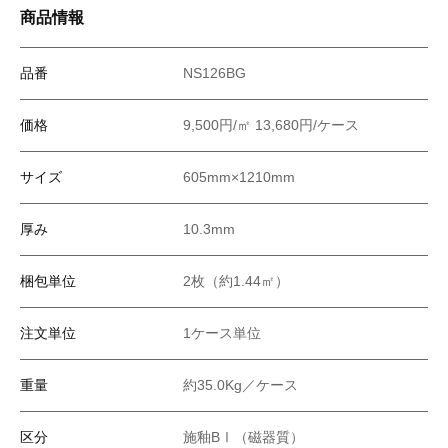
商品情報
品番
NS126BG
価格
9,500円/㎡ 13,680円/ケース
サイズ
605mm×1210mm
厚み
10.3mm
梱包単位
2枚（約1.44㎡）
注文単位
1ケース単位
重量
約35.0Kg／ケース
区分
施釉BⅠ（磁器質）