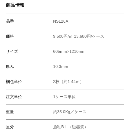
商品情報
品番
NS126AT
価格
9,500円/㎡ 13,680円/ケース
サイズ
605mm×1210mm
厚み
10.3mm
梱包単位
2枚（約1.44㎡）
注文単位
1ケース単位
重量
約35.0Kg／ケース
区分
施釉BⅠ（磁器質）