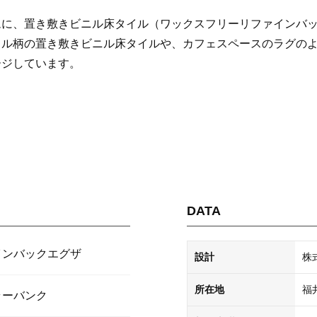
ムに、
置き敷きビニル床タイル（ワックスフリーリファインバ
タル柄の置き敷きビニル床タイルや、カフェスペースのラグの
ージしています。
DATA
インバックエグザ
設計
株
所在地
福
ラーバンク