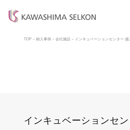
TOP
納入事例
会社施設
インキュベーションセンター 越
商品検
商品一
お問い
ビジネ
商品を探す
商品を見る
お客様サポート
サンプル請求
カットサ
カーテン、床材、壁装などを
インテリア・室内装飾、
お問い合わせ前に
品番検索はこちらから
お探しの方はこちら
呉服(帯)、美術工芸品など
ぜひご覧ください。
商品を探す
商品のご案内はこちら
ご購入
取り扱いについて
詳しく見る
一般の
詳しく見る
デジタルカタログ
カットサ
よくある質問
インキュベーションセン