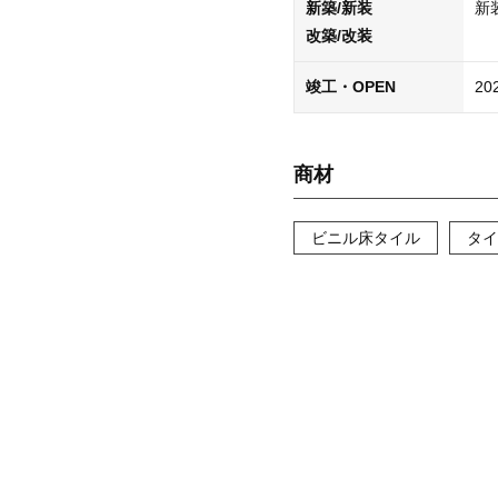
新築/新装
新
改築/改装
竣工・OPEN
20
商材
ビニル床タイル
タイ