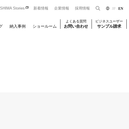
HIMA Stories
新着情報
企業情報
採用情報
JP
EN
よくある質問
ビジネスユーザー
グ
納入事例
ショールーム
お問い合わせ
サンプル請求
Dをお持ちの法人のお客様限定となっております。
一般のお客様はこちら
はじめての方はこちら
ユーザー登録
壁装
椅子張り
壁装
せください。