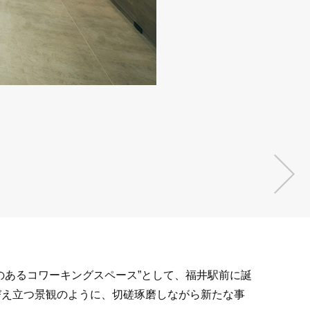
カフェスペー
9954-003-
のあるコワーキングスペース”として、福井駅前に誕
びえ立つ景観のように、切磋琢磨しながら新たな事