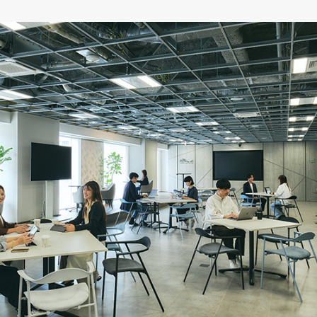
番で検索
旧品番を入力した場合、検索結果は現品番で表示されます。
ショールームで相談する
販売店を探す
ンテリア雑貨
呉服
緞
ルカタログ
ルカタログ
カーテン
床材
カーテン
床材