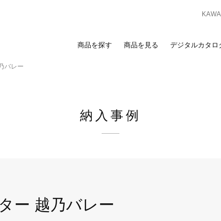
KAWAS
商品を探す
商品を見る
デジタルカタロ
乃バレー
索
覧
合わせ
スのお客様
ンプルのお求めは、ビジネスポータルサイトからお申し込みください。I
納入事例
ビジネスのお客様はこちら
ビジネスポータルサイト
ログイン
を検討の方へ
お客様
カーテン
床材
カーテン
床材
ンプルのお求めは、お近くの
ショールーム
または
販売店
までお問い合わ
ター 越乃バレー