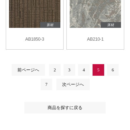
床材
床材
AB1850-3
AB210-1
前ページへ
2
3
4
5
6
7
次ページへ
商品を探すに戻る