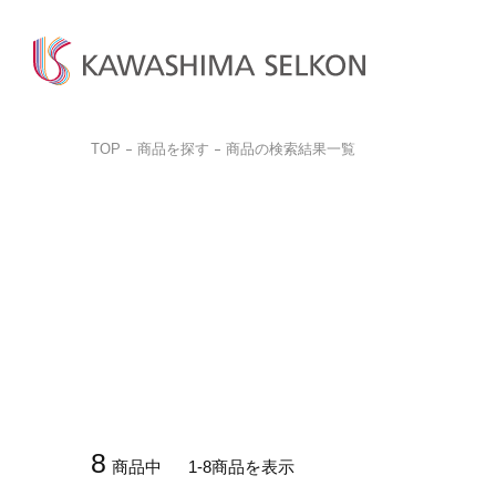
TOP
商品を探す
商品の検索結果一覧
商品検
商品一
お問い
ビジネ
商品を探す
商品を見る
お客様サポート
サンプル請求
カットサ
カーテン、床材、壁装などを
インテリア・室内装飾、
お問い合わせ前に
品番検索はこちらから
お探しの方はこちら
呉服(帯)、美術工芸品など
ぜひご覧ください。
商品を探す
商品のご案内はこちら
ご購入
取り扱いについて
詳しく見る
一般の
詳しく見る
デジタルカタログ
カットサ
よくある質問
8
商品中
1-8商品を表示