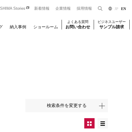
HIMA Stories
新着情報
企業情報
採用情報
JP
EN
よくある質問
ビジネスユーザー
グ
納入事例
ショールーム
お問い合わせ
サンプル請求
Dをお持ちの法人のお客様限定となっております。
一般のお客様はこちら
はじめての方はこちら
ユーザー登録
検索条件を変更する
壁装
椅子張り
壁装
せください。