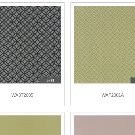
番で検索
旧品番を入力した場合、検索結果は現品番で表示されます。
ショールームで相談する
販売店を探す
ンテリア雑貨
呉服
緞
ルカタログ
ルカタログ
カーテン
床材
カーテン
床材
床材
WA3T2005
WAF2001A