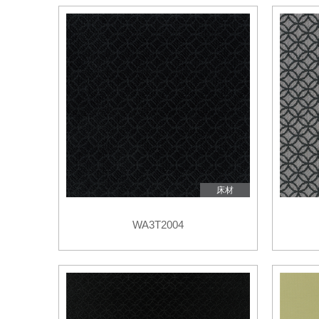
品
イ
デジタ
デジタ
床材
WA3T2004