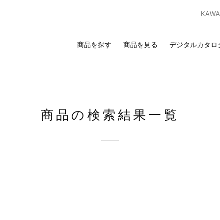
KAWAS
商品を探す
商品を見る
デジタルカタロ
索
覧
合わせ
スのお客様
ンプルのお求めは、ビジネスポータルサイトからお申し込みください。I
商品の検索結果一覧
ビジネスのお客様はこちら
ビジネスポータルサイト
ログイン
を検討の方へ
お客様
カーテン
床材
カーテン
床材
ンプルのお求めは、お近くの
ショールーム
または
販売店
までお問い合わ