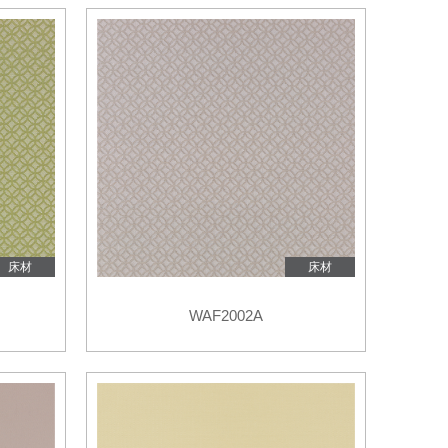
オンラインショップ
帳・美術工芸品
壁装
壁装
床材
床材
WAF2002A