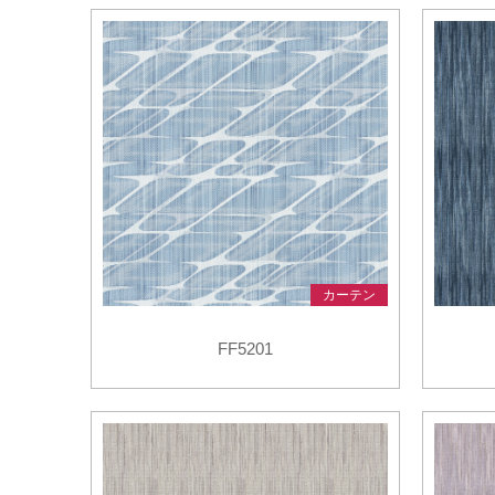
品
イ
デジタ
デジタ
カーテン
FF5201