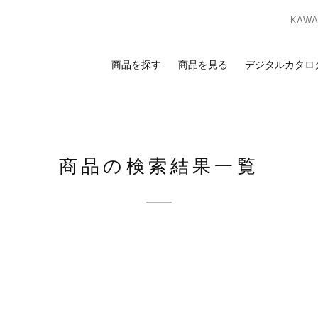
KAWAS
商品を探す
商品を見る
デジタルカタロ
索
覧
合わせ
スのお客様
ンプルのお求めは、ビジネスポータルサイトからお申し込みください。I
商品の検索結果一覧
ビジネスのお客様はこちら
ビジネスポータルサイト
ログイン
を検討の方へ
お客様
カーテン
床材
カーテン
床材
ンプルのお求めは、お近くの
ショールーム
または
販売店
までお問い合わ