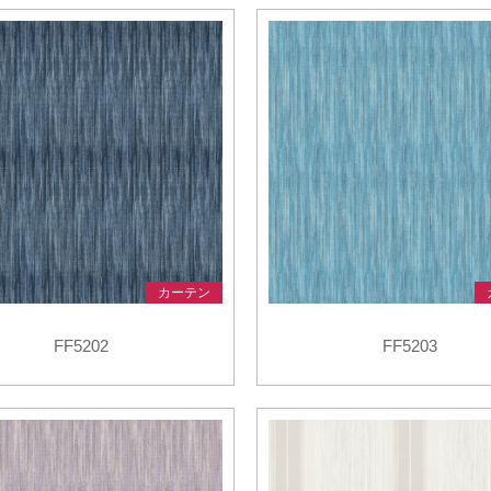
番で検索
旧品番を入力した場合、検索結果は現品番で表示されます。
ショールームで相談する
販売店を探す
ンテリア雑貨
呉服
緞
ルカタログ
ルカタログ
カーテン
床材
カーテン
床材
カーテン
FF5202
FF5203