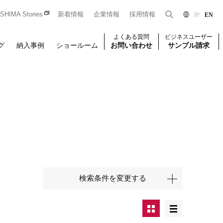
HIMA Stories
新着情報
企業情報
採用情報
JP
EN
よくある質問
ビジネスユーザー
グ
納入事例
ショールーム
お問い合わせ
サンプル請求
Dをお持ちの法人のお客様限定となっております。
一般のお客様はこちら
はじめての方はこちら
ユーザー登録
検索条件を変更する
壁装
椅子張り
壁装
せください。