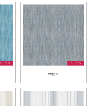
オンラインショップ
帳・美術工芸品
壁装
壁装
カーテン
カーテン
FF5204