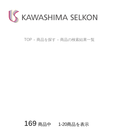
TOP
商品を探す
商品の検索結果一覧
商品検
商品一
お問い
ビジネ
商品を探す
商品を見る
お客様サポート
サンプル請求
カットサ
カーテン、床材、壁装などを
インテリア・室内装飾、
お問い合わせ前に
品番検索はこちらから
お探しの方はこちら
呉服(帯)、美術工芸品など
ぜひご覧ください。
商品を探す
商品のご案内はこちら
ご購入
取り扱いについて
詳しく見る
一般の
詳しく見る
デジタルカタログ
カットサ
よくある質問
169
商品中
1-20商品を表示