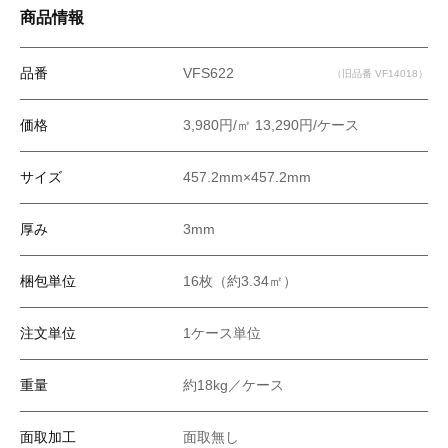
商品情報
品番
VFS622
（旧品番 VF14018）
価格
3,980円/㎡ 13,290円/ケース
サイズ
457.2mm×457.2mm
厚み
3mm
梱包単位
16枚（約3.34㎡）
注文単位
1ケース単位
重量
約18kg／ケース
面取加工
面取無し