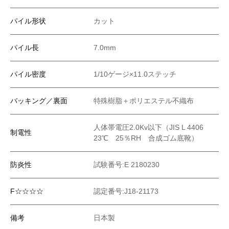
パイル形状
カット
パイル長
7.0mm
パイル密度
1/10ゲージ×11.0ステッチ
バッキング／裏面
特殊樹脂＋ポリエステル不織布
人体帯電圧2.0Kv以下（JIS L 4406
制電性
23℃ 25％RH 合成ゴム底靴）
防炎性
試験番号:E 2180230
F☆☆☆☆
認定番号:J18-21173
備考
日本製