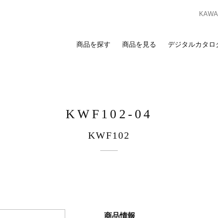
KAWAS
商品を探す
商品を見る
デジタルカタロ
索
覧
合わせ
スのお客様
ンプルのお求めは、ビジネスポータルサイトからお申し込みください。I
KWF102-04
ビジネスのお客様はこちら
ビジネスポータルサイト
KWF102
ログイン
を検討の方へ
お客様
カーテン
床材
カーテン
床材
ンプルのお求めは、お近くの
ショールーム
または
販売店
までお問い合わ
商品情報