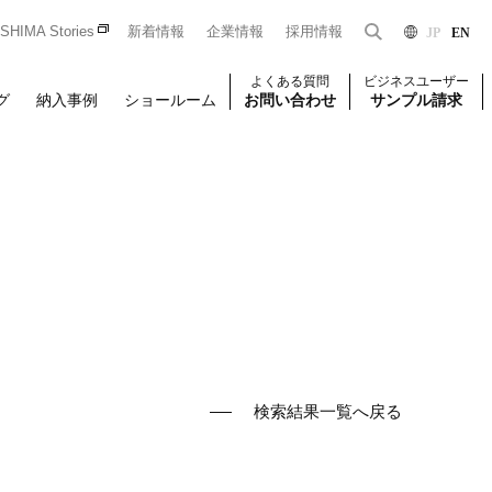
HIMA Stories
新着情報
企業情報
採用情報
JP
EN
よくある質問
ビジネスユーザー
グ
納入事例
ショールーム
お問い合わせ
サンプル請求
Dをお持ちの法人のお客様限定となっております。
一般のお客様はこちら
はじめての方はこちら
ユーザー登録
壁装
椅子張り
壁装
検索結果一覧へ戻る
せください。