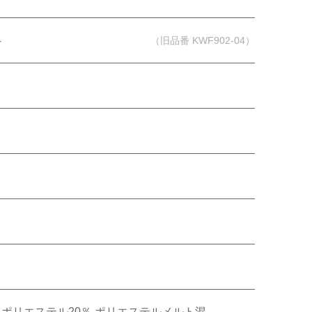
4
（旧品番 KWF902-04）
オンラインショップ
帳・美術工芸品
㎡
壁装
壁装
％ ポリエステル20％ ポリエステルメルト混