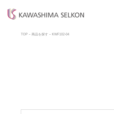
TOP
商品を探す
KWF102-04
商品検
商品一
お問い
ビジネ
商品を探す
商品を見る
お客様サポート
サンプル請求
カットサ
カーテン、床材、壁装などを
インテリア・室内装飾、
お問い合わせ前に
品番検索はこちらから
お探しの方はこちら
呉服(帯)、美術工芸品など
ぜひご覧ください。
商品を探す
商品のご案内はこちら
ご購入
取り扱いについて
詳しく見る
一般の
詳しく見る
デジタルカタログ
カットサ
よくある質問