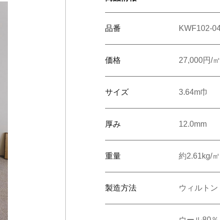
番で検索
旧品番を入力した場合、検索結果は現品番で表示されます。
品番
KWF102-0
ショールームで相談する
販売店を探す
ンテリア雑貨
呉服
緞
ルカタログ
価格
27,000円/
ルカタログ
カーテン
床材
サイズ
3.64m巾
カーテン
床材
厚み
12.0mm
重量
約2.61kg/㎡
製造方法
ウィルトン
ウール80