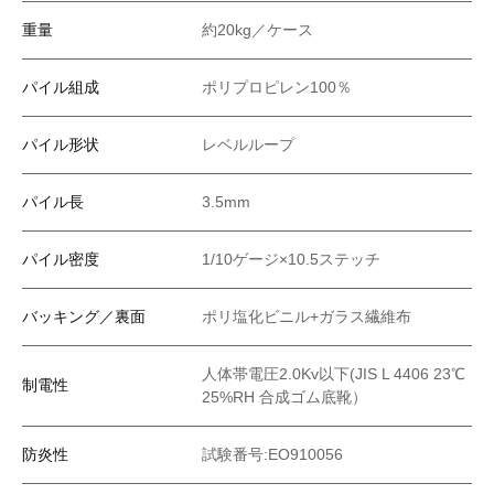
重量
約20kg／ケース
パイル組成
ポリプロピレン100％
パイル形状
レベルループ
パイル長
3.5mm
パイル密度
1/10ゲージ×10.5ステッチ
バッキング／裏面
ポリ塩化ビニル+ガラス繊維布
人体帯電圧2.0Kv以下(JIS L 4406 23℃
制電性
25%RH 合成ゴム底靴）
防炎性
試験番号:EO910056