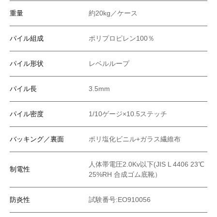
重量
約20kg／ケース
パイル組成
ポリプロピレン100％
パイル形状
レベルループ
パイル長
3.5mm
パイル密度
1/10ゲージ×10.5ステッチ
バッキング／裏面
ポリ塩化ビニル+ガラス繊維布
人体帯電圧2.0Kv以下(JIS L 4406 23℃
制電性
25%RH 合成ゴム底靴）
防炎性
試験番号:EO910056