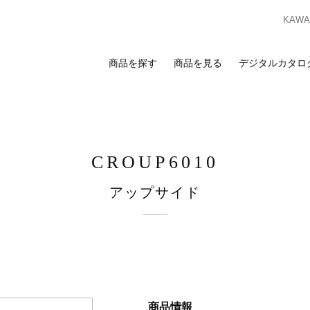
KAWAS
商品を探す
商品を見る
デジタルカタロ
索
覧
合わせ
スのお客様
ンプルのお求めは、ビジネスポータルサイトからお申し込みください。I
CROUP6010
ビジネスのお客様はこちら
ビジネスポータルサイト
アップサイド
ログイン
を検討の方へ
お客様
カーテン
床材
カーテン
床材
ンプルのお求めは、お近くの
ショールーム
または
販売店
までお問い合わ
商品情報