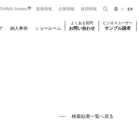
HIMA Stories
新着情報
企業情報
採用情報
JP
EN
よくある質問
ビジネスユーザー
グ
納入事例
ショールーム
お問い合わせ
サンプル請求
Dをお持ちの法人のお客様限定となっております。
一般のお客様はこちら
はじめての方はこちら
ユーザー登録
壁装
椅子張り
壁装
検索結果一覧へ戻る
せください。