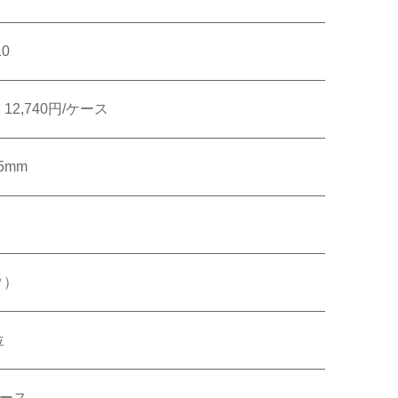
10
オンラインショップ
帳・美術工芸品
㎡ 12,740円/ケース
壁装
5mm
壁装
㎡）
位
ケース