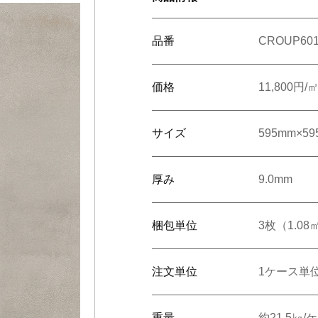
番で検索
旧品番を入力した場合、検索結果は現品番で表示されます。
品番
CROUP60
ショールームで相談する
販売店を探す
ンテリア雑貨
呉服
緞
ルカタログ
価格
11,800円/
ルカタログ
カーテン
床材
サイズ
595mm×59
カーテン
床材
厚み
9.0mm
梱包単位
3枚（1.08
注文単位
1ケース単
重量
約21.5㎏/