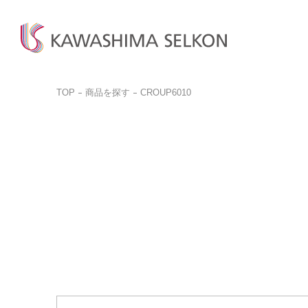
TOP
商品を探す
CROUP6010
商品検
商品一
お問い
ビジネ
商品を探す
商品を見る
お客様サポート
サンプル請求
カットサ
カーテン、床材、壁装などを
インテリア・室内装飾、
お問い合わせ前に
品番検索はこちらから
お探しの方はこちら
呉服(帯)、美術工芸品など
ぜひご覧ください。
商品を探す
商品のご案内はこちら
ご購入
取り扱いについて
詳しく見る
一般の
詳しく見る
デジタルカタログ
カットサ
よくある質問