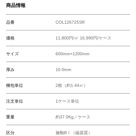
商品情報
品番
COL126725SR
価格
11,800円/㎡ 16,990円/ケース
サイズ
600mm×1200mm
厚み
10.0mm
梱包単位
2枚（約1.44㎡）
注文単位
1ケース単位
重量
約37.0Kg／ケース
区分
施釉BⅠ（磁器質）