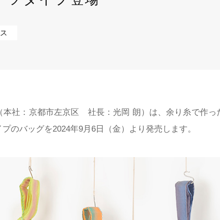
番で検索
旧品番を入力した場合、検索結果は現品番で表示されます。
ショールームで相談する
販売店を探す
ス
ンテリア雑貨
呉服
緞
ルカタログ
ルカタログ
カーテン
床材
カーテン
床材
（本社：京都市左京区 社長：光岡 朗）は、余り糸で作っ
プのバッグを2024年9月6日（金）より発売します。