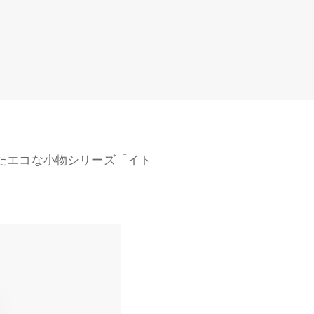
オンラインショップ
帳・美術工芸品
壁装
壁装
たエコな小物シリーズ「イト