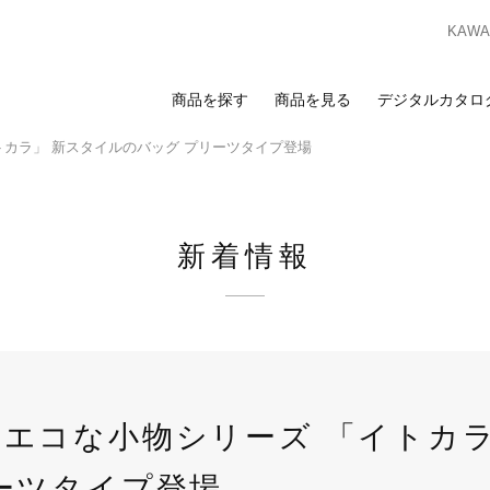
KAWAS
商品を探す
商品を見る
デジタルカタロ
トカラ」 新スタイルのバッグ プリーツタイプ登場
索
覧
合わせ
スのお客様
ンプルのお求めは、ビジネスポータルサイトからお申し込みください。I
新着情報
ビジネスのお客様はこちら
ビジネスポータルサイト
ログイン
を検討の方へ
お客様
カーテン
床材
カーテン
床材
ンプルのお求めは、お近くの
ショールーム
または
販売店
までお問い合わ
エコな小物シリーズ 「イトカラ
ーツタイプ登場