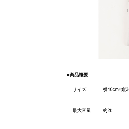
■商品概要
サイズ
横40cm×縦
最大容量
約2ℓ