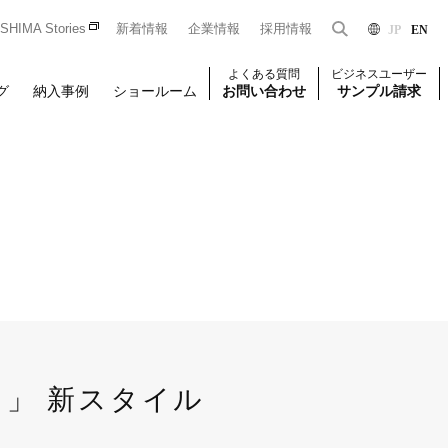
HIMA Stories
新着情報
企業情報
採用情報
JP
EN
よくある質問
ビジネスユーザー
グ
納入事例
ショールーム
お問い合わせ
サンプル請求
Dをお持ちの法人のお客様限定となっております。
一般のお客様はこちら
はじめての方はこちら
ユーザー登録
壁装
椅子張り
壁装
せください。
」 新スタイル