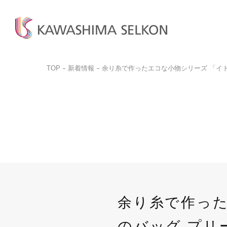
TOP
新着情報
余り糸で作ったエコな小物シリーズ 「イ
商品検
商品一
お問い
ビジネ
商品を探す
商品を見る
お客様サポート
サンプル請求
カットサ
カーテン、床材、壁装などを
インテリア・室内装飾、
お問い合わせ前に
品番検索はこちらから
お探しの方はこちら
呉服(帯)、美術工芸品など
ぜひご覧ください。
商品を探す
商品のご案内はこちら
ご購入
取り扱いについて
詳しく見る
一般の
詳しく見る
デジタルカタログ
カットサ
余り糸で作った
よくある質問
のバッグ プリ