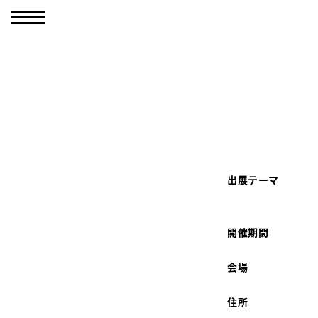
Skip
to
content
出展テーマ
開催期間
会場
住所