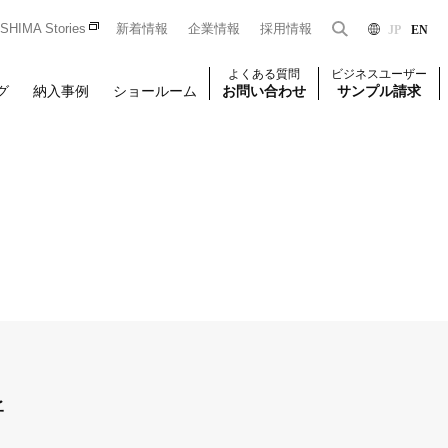
HIMA Stories
新着情報
企業情報
採用情報
JP
EN
よくある質問
ビジネスユーザー
グ
納入事例
ショールーム
お問い合わせ
サンプル請求
Dをお持ちの法人のお客様限定となっております。
一般のお客様はこちら
はじめての方はこちら
ユーザー登録
壁装
椅子張り
壁装
せください。
所