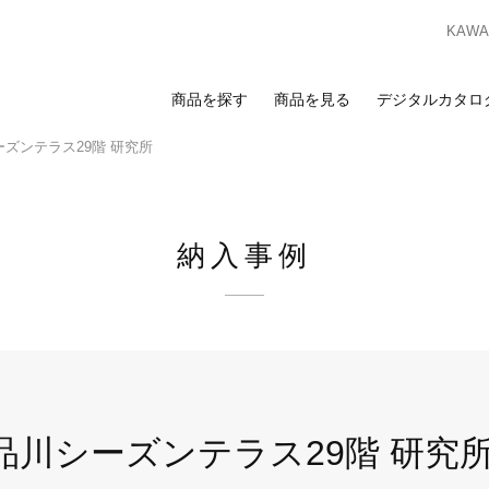
KAWAS
商品を探す
商品を見る
デジタルカタロ
ズンテラス29階 研究所
索
覧
合わせ
スのお客様
ンプルのお求めは、ビジネスポータルサイトからお申し込みください。I
納入事例
ビジネスのお客様はこちら
ビジネスポータルサイト
ログイン
を検討の方へ
お客様
カーテン
床材
カーテン
床材
ンプルのお求めは、お近くの
ショールーム
または
販売店
までお問い合わ
川シーズンテラス29階 研究