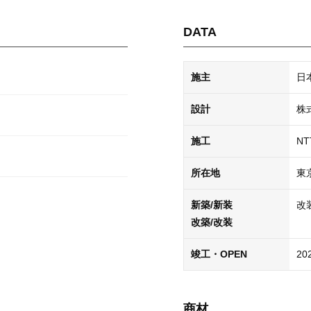
DATA
施主
日
設計
株
施工
N
所在地
東
新築/新装
改
改築/改装
竣工・OPEN
20
商材