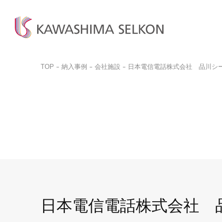
TOP
納入事例
会社施設
日本電信電話株式会社 品川シー
商品検
商品一
お問い
ビジネ
商品を探す
商品を見る
お客様サポート
サンプル請求
カットサ
カーテン、床材、壁装などを
インテリア・室内装飾、
お問い合わせ前に
品番検索はこちらから
お探しの方はこちら
呉服(帯)、美術工芸品など
ぜひご覧ください。
商品を探す
商品のご案内はこちら
ご購入
取り扱いについて
詳しく見る
一般の
詳しく見る
デジタルカタログ
カットサ
よくある質問
日本電信電話株式会社 品