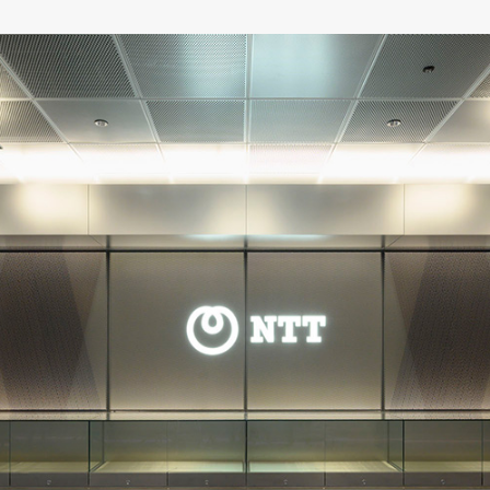
番で検索
旧品番を入力した場合、検索結果は現品番で表示されます。
ショールームで相談する
販売店を探す
ンテリア雑貨
呉服
緞
ルカタログ
ルカタログ
カーテン
床材
カーテン
床材