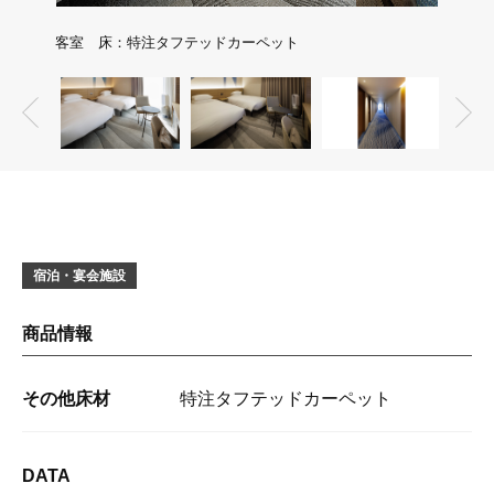
客室 床：特注タフテッドカーペット
客室 
宿泊・宴会施設
商品情報
その他床材
特注タフテッドカーペット
DATA