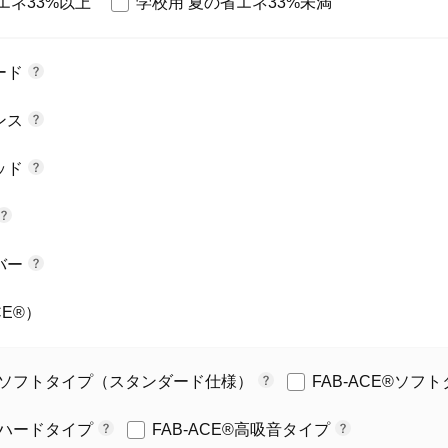
エネ33%以上
学校用 夏の省エネ33%未満
ード
ンス
ッド
バー
CE®）
CE®ソフトタイプ（スタンダード仕様）
FAB-ACE®ソ
E®ハードタイプ
FAB-ACE®高吸音タイプ