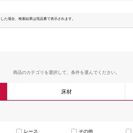
番で検索
旧品番を入力した場合、検索結果は現品番で表示されます。
ショールームで相談する
販売店を探す
力した場合、検索結果は現品番で表示されます。
ンテリア雑貨
呉服
緞
ルカタログ
ルカタログ
カーテン
床材
カーテン
床材
商品のカテゴリを選択して、
条件を選んでください。
床材
レース
その他