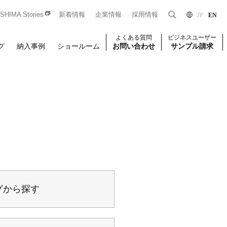
HIMA Stories
新着情報
企業情報
採用情報
JP
EN
よくある質問
ビジネスユーザー
グ
納入事例
ショールーム
お問い合わせ
サンプル請求
Dをお持ちの法人のお客様限定となっております。
一般のお客様はこちら
はじめての方はこちら
ユーザー登録
壁装
椅子張り
壁装
グから探す
せください。