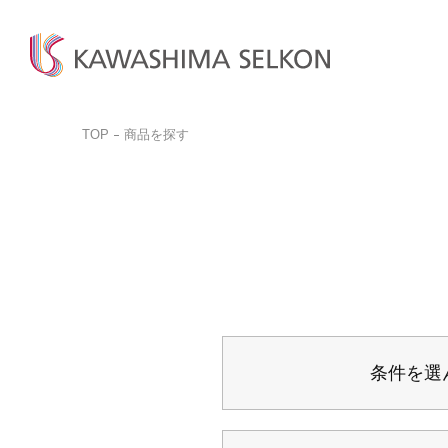
TOP
商品を探す
商品検
商品一
お問い
ビジネ
商品を探す
商品を見る
お客様サポート
サンプル請求
カットサ
カーテン、床材、壁装などを
インテリア・室内装飾、
お問い合わせ前に
品番検索はこちらから
お探しの方はこちら
呉服(帯)、美術工芸品など
ぜひご覧ください。
商品を探す
商品のご案内はこちら
ご購入
取り扱いについて
詳しく見る
一般の
詳しく見る
デジタルカタログ
条件を選
カットサ
よくある質問