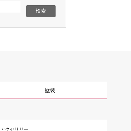
オンラインショップ
帳・美術工芸品
壁装
壁装
壁装
アクセサリー