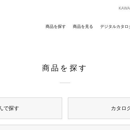
KAWAS
商品を探す
商品を見る
デジタルカタロ
索
覧
合わせ
スのお客様
ンプルのお求めは、ビジネスポータルサイトからお申し込みください。I
商品を探す
ビジネスのお客様はこちら
ビジネスポータルサイト
ログイン
を検討の方へ
お客様
カーテン
床材
カーテン
床材
んで探す
カタロ
ンプルのお求めは、お近くの
ショールーム
または
販売店
までお問い合わ