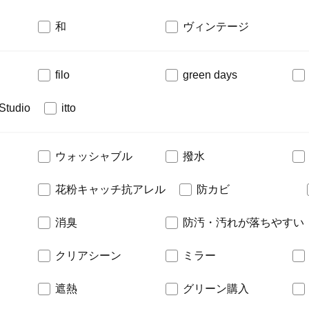
和
ヴィンテージ
filo
green days
Studio
itto
ウォッシャブル
撥水
花粉キャッチ抗アレル
防カビ
消臭
防汚・汚れが落ちやすい
クリアシーン
ミラー
遮熱
グリーン購入