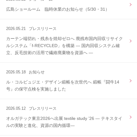
広島ショールーム 臨時休業のお知らせ（5/30・31）
2026.05.21
プレスリリース
カーテン端切れ・残糸を焼却ゼロへ 廃残布国内回収リサイク
ルシステム「f-RECYCLED」を構築 ― 国内回収システム確
立、反毛技術の活用で繊維廃棄物を資源へ ―
2026.05.18
お知らせ
ル・コルビュジエ・デザイン緞帳を次世代へ 緞帳『闘牛14
号』の保守点検を実施しました
2026.05.12
プレスリリース
オルガテック東京2026へ出展 textile study ’26 ― テキスタイ
ルの実験と進化、資源の国内循環―