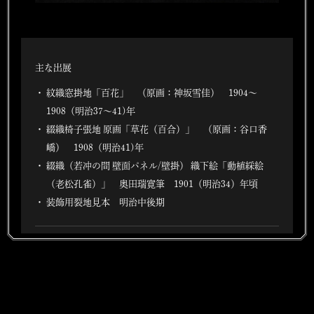
主な出展
紋織窓掛地「百花」 （原画：神坂雪佳） 1904～
1908（明治37～41)年
綴織椅子張地 原画「草花（百合）」 （原画：谷口香
嶠） 1908（明治41)年
綴織（若冲の間 壁面パネル/壁掛） 織下絵「動植綵絵
（老松孔雀）」 奥田瑞寛筆 1901（明治34）年頃
装飾用裂地見本 明治中後期