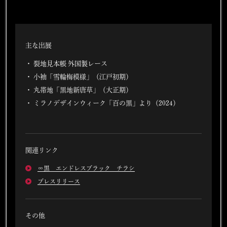
主な出展
裂地見本帳 外国製レース
小袖「雪輪梅模様」（江戸初期）
丸帯地「黒地新唐草」（大正期）
ミラノデザインウィーク「百の黒」より（2024）
関連リンク
∞黒 エンドレスブラック チラシ
プレスリリース
その他