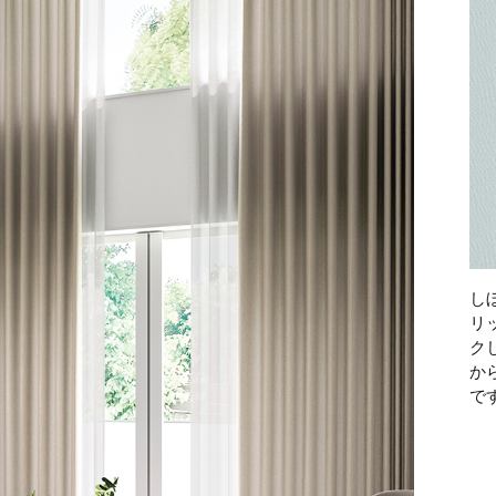
し
リ
ク
か
で