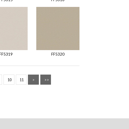
FF5319
FF5320
10
11
>
>>