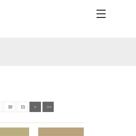
10
11
>
>>