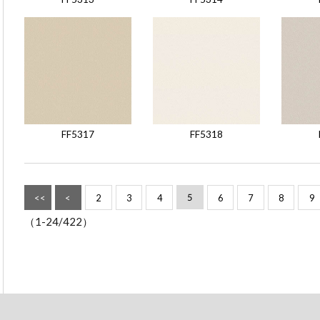
FF5317
FF5318
5
<<
<
2
3
4
6
7
8
9
（
1-24
/422）