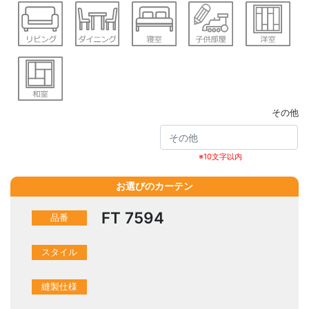
その他
※10文字以内
お選びのカーテン
FT 7594
品番
スタイル
縫製仕様