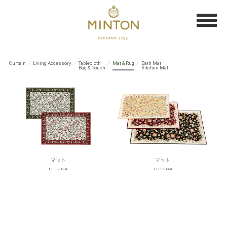
Curtain
／
Living Accessory
／
Tablecloth
／
Mat & Rug
／
Bath Mat
Bag & Pouch
Kitchen Mat
マット
マット
FH1202A
FH1204A